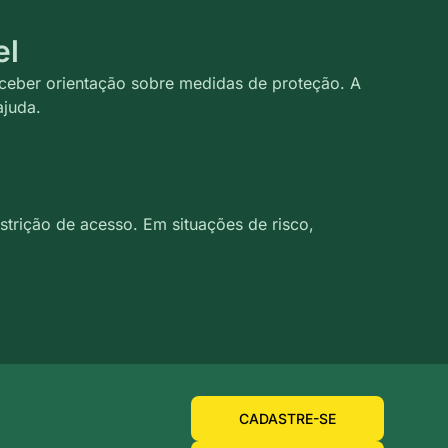
el
eceber orientação sobre medidas de proteção. A
ajuda.
strição de acesso. Em situações de risco,
CADASTRE-SE