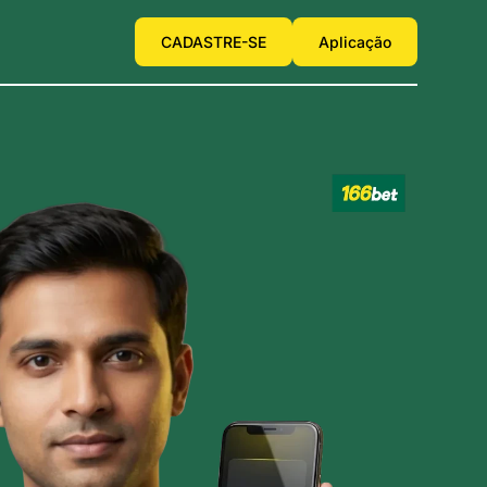
CADASTRE-SE
Aplicação