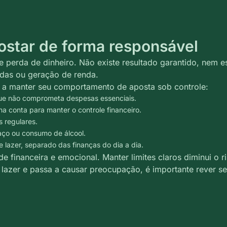
postar de forma responsável
perda de dinheiro. Não existe resultado garantido, nem estra
rdas ou geração de renda.
 a manter seu comportamento de aposta sob controle:
que não comprometa despesas essenciais.
na conta para manter o controle financeiro.
s regulares.
aço ou consumo de álcool.
 lazer, separado das finanças do dia a dia.
de financeira e emocional. Manter limites claros diminui o r
 lazer e passa a causar preocupação, é importante rever se