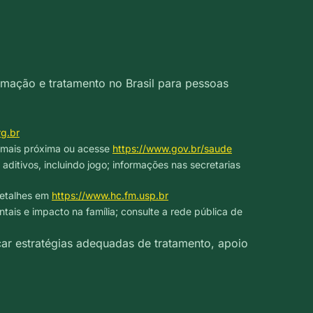
rmação e tratamento no Brasil para pessoas
rg.br
 mais próxima ou acesse
https://www.gov.br/saude
itivos, incluindo jogo; informações nas secretarias
detalhes em
https://www.hc.fm.usp.br
is e impacto na família; consulte a rede pública de
ar estratégias adequadas de tratamento, apoio