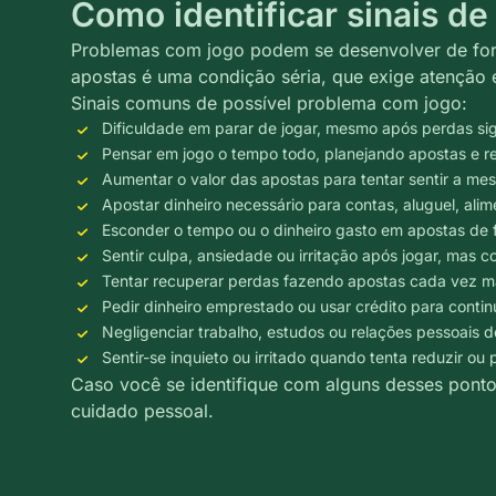
Como identificar sinais de
Problemas com jogo podem se desenvolver de forma
apostas é uma condição séria, que exige atenção 
Sinais comuns de possível problema com jogo:
Dificuldade em parar de jogar, mesmo após perdas sign
Pensar em jogo o tempo todo, planejando apostas e 
Aumentar o valor das apostas para tentar sentir a m
Apostar dinheiro necessário para contas, aluguel, ali
Esconder o tempo ou o dinheiro gasto em apostas de f
Sentir culpa, ansiedade ou irritação após jogar, mas c
Tentar recuperar perdas fazendo apostas cada vez m
Pedir dinheiro emprestado ou usar crédito para contin
Negligenciar trabalho, estudos ou relações pessoais 
Sentir-se inquieto ou irritado quando tenta reduzir ou 
Caso você se identifique com alguns desses pontos
cuidado pessoal.