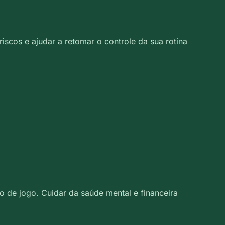
scos e ajudar a retomar o controle da sua rotina
o de jogo. Cuidar da saúde mental e financeira